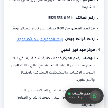
الموقع
:
برج محمد الملا، بجوار أنصار مول، شارع الاتحاد،
الشارقة.
رقم الهاتف
:
+971 6 558 5525
مواعيد العمل
:
من 9:00 صباحًا حتى 9:00 مساءً، يوميًا.
رابط خرائط جوجل
:
رابط الموقع على خرائط جوجل
4.
مركز ميد كير الطبي
الوصف
:
يقدم المركز خدمات طبية شاملة، بما في ذلك
قسم متخصص للرعاية النفسية، مع علاج حالات التوتر
المزمن، الاكتئاب، والمشكلات السلوكية للأطفال
والمراهقين.
الموقع
:
فرع القاسمية: شارع الملك فيصل، الند،
دعم واتساب
رد سريع خلال دقائق
الشارقة. فرع التعاون: مبنى الجوهرة، شارع التعاون،
الشارقة.