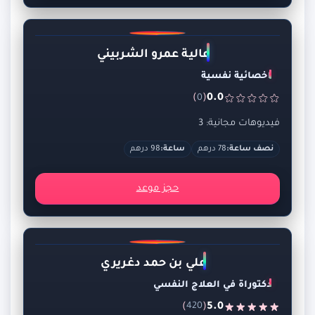
عالية عمرو الشربيني
اخصائية نفسية
)
(
0.0
0
فيديوهات مجانية: 3
نصف ساعة:
78 درهم
ساعة:
98 درهم
حجز موعد
علي بن حمد دغريري
دكتوراة في العلاج النفسي
)
(
5.0
420