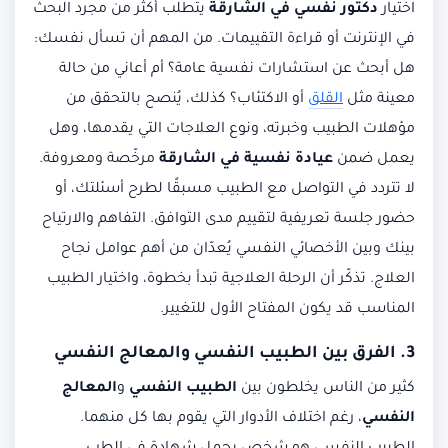
اختيار
دكتور نفسي في الشارقة
يتطلب أكثر من مجرد البحث
في الإنترنت أو قراءة التقييمات. من المهم أن تسأل نفسك:
هل أبحث عن استشارات نفسية عامة؟ أم أعاني من حالة
معينة مثل
القلق
أو الاكتئاب؟ كذلك، يُنصح بالتحقق من
مؤهلات الطبيب وخبرته، ونوع العلاجات التي يقدمها، وهل
يعمل ضمن
عيادة نفسية في الشارقة
مرخّصة ومعروفة.
لا تتردد في التواصل مع الطبيب مسبقًا لطرح أسئلتك، أو
حضور جلسة تعريفية لتقييم مدى التوافق. التفاهم والارتياح
بينك وبين الأخصائي النفسي يُعدّان من أهم عوامل نجاح
العلاج. تذكّر أن الرحلة العلاجية تبدأ بخطوة، واختيار الطبيب
المناسب قد يكون المفتاح الأول للتغيير.
3. الفرق بين الطبيب النفسي والمعالج النفسي
كثير من الناس يخلطون بين
الطبيب النفسي
و
المعالج
النفسي
، رغم اختلاف الأدوار التي يقوم بها كل منهما.