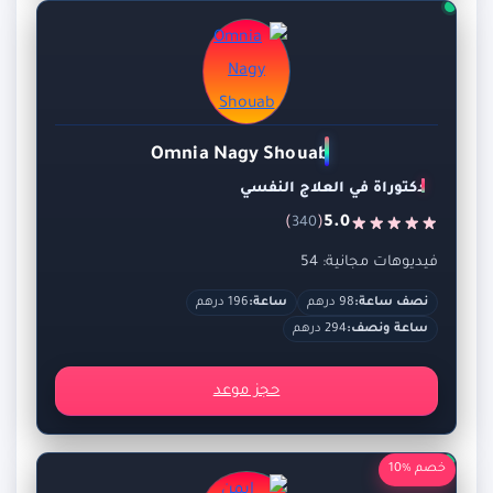
Omnia Nagy Shouab
دكتوراة في العلاج النفسي
)
(
5.0
340
فيديوهات مجانية: 54
نصف ساعة:
98 درهم
ساعة:
196 درهم
ساعة ونصف:
294 درهم
حجز موعد
خصم %10