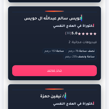
حويس سالم عبدالله ال حويس
دكتوراة في العلاج النفسي
)
(
5.0
30
فيديوهات مجانية: 2
نصف ساعة:
78 درهم
ساعة:
157 درهم
ساعة ونصف:
235 درهم
حجز موعد
د/ نيفين حمزة
دكتوراة في العلاج النفسي