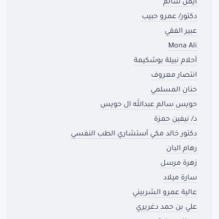
ايمن سالم
دكتور/ عمرو حبيب
عبير الفقي
Mona Ali
أحلام نبيلة بوشكيمة
انتصار معروف
حنان المسلمي
حويس سالم عبدالله ال حويس
د/ نيفين حمزة
دكتور خالد مكي أستشاري الطب النفسي
رهام البان
زهرة مرسل
سارة ميلاد
عالية عمرو الشربيني
علي بن حمد دغريري