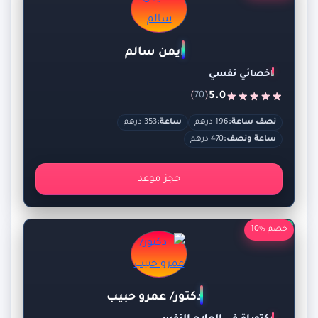
ايمن سالم
اخصائي نفسي
)
(
5.0
70
نصف ساعة:
196 درهم
ساعة:
353 درهم
ساعة ونصف:
470 درهم
حجز موعد
خصم %10
دكتور/ عمرو حبيب