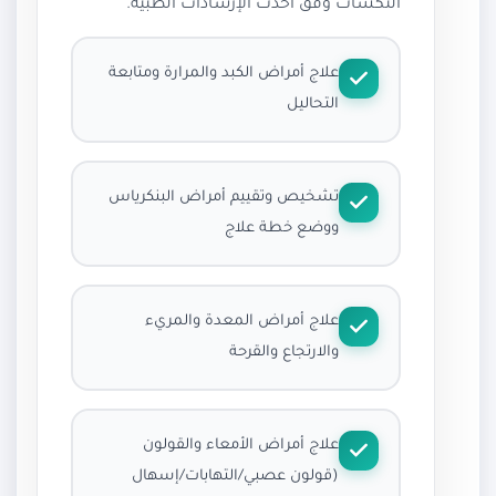
النكسات وفق أحدث الإرشادات الطبية.
علاج أمراض الكبد والمرارة ومتابعة
التحاليل
تشخيص وتقييم أمراض البنكرياس
ووضع خطة علاج
علاج أمراض المعدة والمريء
والارتجاع والقرحة
علاج أمراض الأمعاء والقولون
(قولون عصبي/التهابات/إسهال