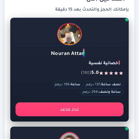
بإمكانك الحجز والتحدث بعد 15 دقيقة
Nouran Attar
اخصائية نفسية
)
(
5.0
180
نصف ساعة:
137 درهم
ساعة:
196 درهم
ساعة ونصف:
294 درهم
حجز موعد