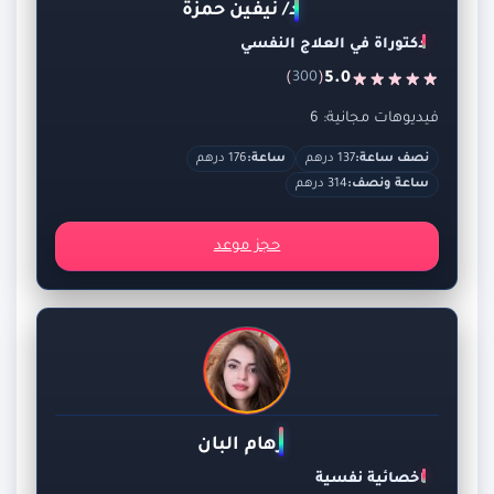
د/ نيفين حمزة
دكتوراة في العلاج النفسي
)
(
5.0
300
فيديوهات مجانية: 6
نصف ساعة:
137 درهم
ساعة:
176 درهم
ساعة ونصف:
314 درهم
حجز موعد
رهام البان
اخصائية نفسية