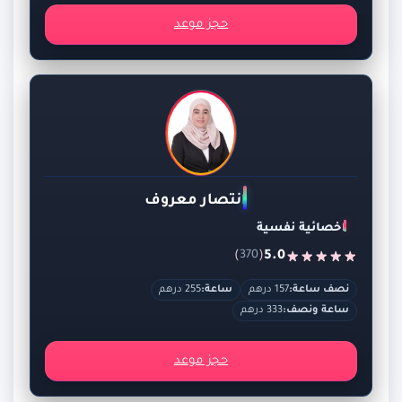
حجز موعد
انتصار معروف
اخصائية نفسية
)
(
5.0
370
نصف ساعة:
157 درهم
ساعة:
255 درهم
ساعة ونصف:
333 درهم
حجز موعد