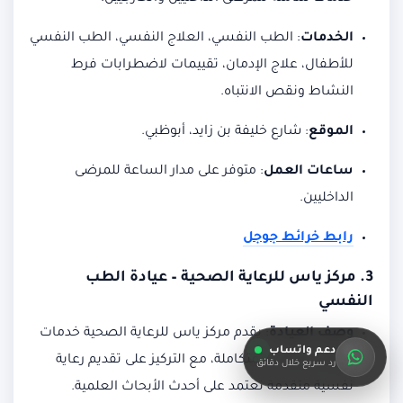
الخدمات
:
الطب النفسي، العلاج النفسي، الطب النفسي
للأطفال، علاج الإدمان، تقييمات لاضطرابات فرط
النشاط ونقص الانتباه.
الموقع
:
شارع خليفة بن زايد، أبوظبي.
ساعات العمل
:
متوفر على مدار الساعة للمرضى
الداخليين.
رابط خرائط جوجل
3. مركز ياس للرعاية الصحية – عيادة الطب
النفسي
وصف العيادة
:
يقدم مركز ياس للرعاية الصحية خدمات
دعم واتساب
الطب النفسي المتكاملة، مع التركيز على تقديم رعاية
رد سريع خلال دقائق
نفسية متقدمة تعتمد على أحدث الأبحاث العلمية.