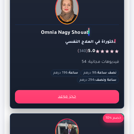
Omnia Nagy Shouab
دكتوراة في العلاج النفسي
)
(
5.0
340
فيديوهات مجانية: 54
نصف ساعة:
98 درهم
ساعة:
196 درهم
ساعة ونصف:
294 درهم
حجز موعد
خصم %10