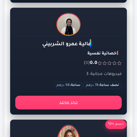
عالية عمرو الشربيني
اخصائية نفسية
)
(
0.0
0
فيديوهات مجانية: 3
نصف ساعة:
78 درهم
ساعة:
98 درهم
حجز موعد
خصم %10