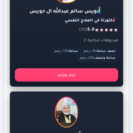
حويس سالم عبدالله ال حويس
دكتوراة في العلاج النفسي
)
(
5.0
30
فيديوهات مجانية: 2
نصف ساعة:
78 درهم
ساعة:
157 درهم
ساعة ونصف:
235 درهم
حجز موعد