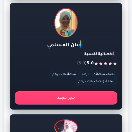
حنان المسلمي
اخصائية نفسية
)
(
5.0
510
نصف ساعة:
137 درهم
ساعة:
216 درهم
ساعة ونصف:
294 درهم
حجز موعد