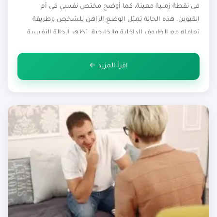
في نقطة زمنية معينة، كما أوضح مختص نفسي في أم
القيوين. هذه الحالة تمثل الوضع الراهن للشخص وطريقة
تعامله مع الظروف الداخلية والخارجية. تظهر الحالة النفسية
عبر عدة عوامل منها المزاج، التفكير، الإحساس، التوتر، الرغبات،
وغيرها من المشاعر. الوضع النفسي للفرد قابل للتغير باستمرار
اقرأ المزيد ←
بناءً على […]