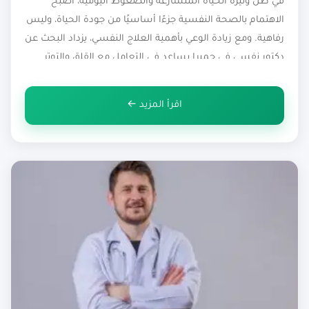
في ظل وتيرة الحياة المتسارعة والضغوط اليومية، أصبح
الاهتمام بالصحة النفسية جزءًا أساسيًا من جودة الحياة، وليس
رفاهية. ومع زيادة الوعي بأهمية العلاج النفسي، يزداد البحث عن
دكتور نفسي في جميرا يساعد في التعامل مع القلق والتوتر
والاكتئاب ومشكلات العلاقات، أو حتى في رحلة فهم الذات وبناء
توازن نفسي أكثر ثباتًا. لذلك قد يكون اختيار […]
اقرأ المزيد ←