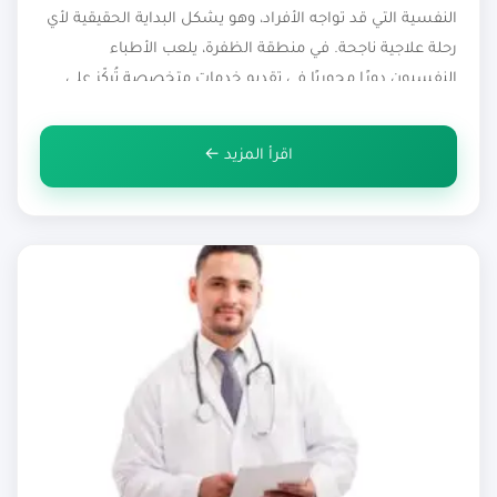
النفسية التي قد تواجه الأفراد، وهو يشكل البداية الحقيقية لأي
رحلة علاجية ناجحة. في منطقة الظفرة، يلعب الأطباء
النفسيون دورًا محوريًا في تقديم خدمات متخصصة تُركّز على
تحليل الحالات النفسية بدقة وعمق. يستخدم الأطباء
النفسيون في الظفرة أحدث الأساليب التشخيصية لفهم
اقرأ المزيد ←
الأسباب الجذرية للمشكلات النفسية، معتمدين على جلسات
[…]