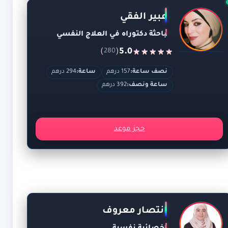
عبير الفقي
باحثة دكتوراه في العلاج النفسي
)
(
5.0
280
نصف ساعة:
157 درهم
ساعة:
294 درهم
ساعة ونصف:
392 درهم
حجز موعد
انتصار معروف