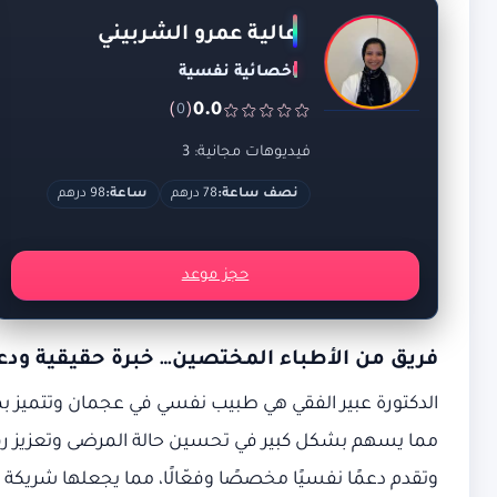
عالية عمرو الشربيني
اخصائية نفسية
)
(
0.0
0
فيديوهات مجانية: 3
نصف ساعة:
78 درهم
ساعة:
98 درهم
حجز موعد
فريق من الأطباء المختصين… خبرة حقيقية ودع
الدكتورة عبير الفقي هي طبيب نفسي في عجمان وتتميز بم
مما يسهم بشكل كبير في تحسين حالة المرضى وتعزيز رفاهي
وتقدم دعمًا نفسيًا مخصصًا وفعّالًا، مما يجعلها شريكة 