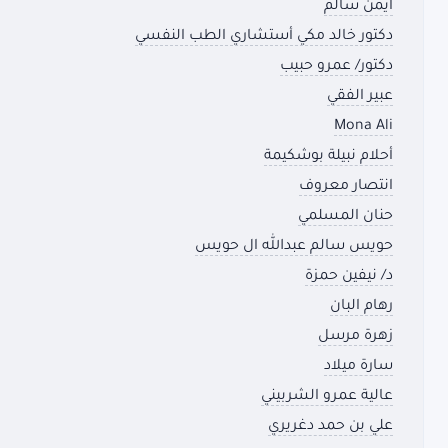
ايمن سالم
دكتور خالد مكي أستشاري الطب النفسي
دكتور/ عمرو حبيب
عبير الفقي
Mona Ali
أحلام نبيلة بوشكيمة
انتصار معروف
حنان المسلمي
حويس سالم عبدالله ال حويس
د/ نيفين حمزة
رهام البان
زهرة مرسل
سارة ميلاد
عالية عمرو الشربيني
علي بن حمد دغريري