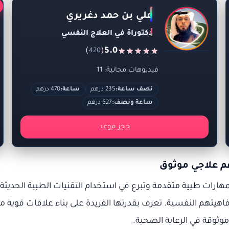
علي بن حمد دغريري
دكتوراة في العلاج النفسي
)
(
5.0
420
فيديوهات مجانية: 11
نصف ساعة:
235 درهم
ساعة:
470 درهم
ساعة ونصف:
627 درهم
حجز موعد
م علاجي موثوق
هارات طبية متقدمة وتبرع في استخدام التقنيات الطبية الحديثة
تهم النفسية. تعرف بقدرتها الفريدة على بناء علاقات قوية مع 
موثوقة في الرعاية الصحية.