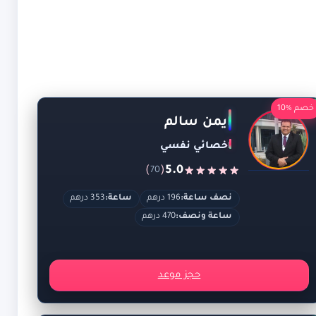
خصم %10
ايمن سالم
اخصائي نفسي
)
(
5.0
70
نصف ساعة:
196 درهم
ساعة:
353 درهم
ساعة ونصف:
470 درهم
حجز موعد